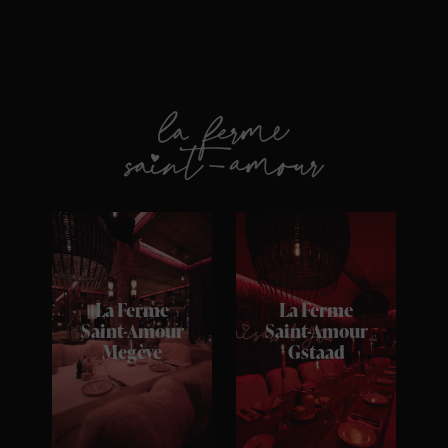
La Ferme
La Ferme
Saint-Amour
Saint-Amour
Megève
Gstaad