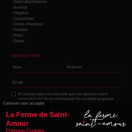
Saint-Barthélemy
Avoriaz
Megève
Courchevel
Crans-Montana
Gstaad
Paris
Dubaï
NEWSLETTER
En cochant cette case j’accepte que mes données soient
conservées afin de me communiquer les actualités du groupe